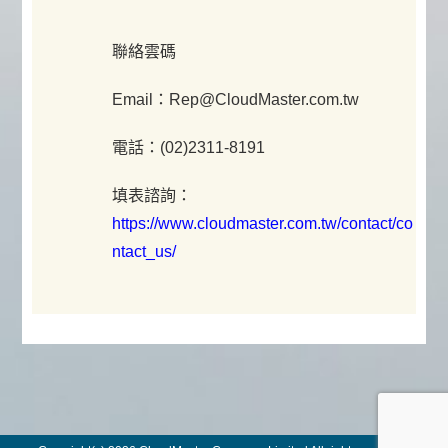
聯絡雲碼
Email：Rep@CloudMaster.com.tw
電話：(02)2311-8191
填表諮詢：
https://www.cloudmaster.com.tw/contact/co
ntact_us/