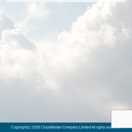
公
告】
關
於
Chatwork
上
冒
充
敝
司
代
表
的
可
疑
帳
號
Copyright(c) 2026 CloudMaster Company Limited All rights reserved.