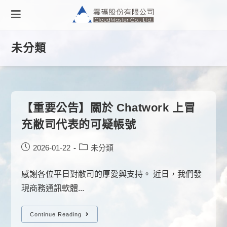
Skip
to
content
未分類
【重要公告】關於 Chatwork 上冒
充敝司代表的可疑帳號
Post
Post
2026-01-22
未分類
published:
category:
感謝各位平日對敝司的厚愛與支持。 近日，我們發
現商務通訊軟體...
【重
Continue Reading
要