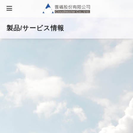
コ
ン
テ
ン
製品/サービス情報
ツ
へ
ス
キ
ッ
プ